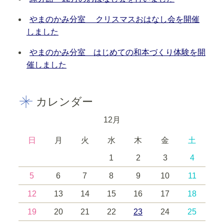
やまのかみ分室 クリスマスおはなし会を開催
しました
やまのかみ分室 はじめての和本づくり体験を開
催しました
カレンダー
12月
日
月
火
水
木
金
土
1
2
3
4
5
6
7
8
9
10
11
12
13
14
15
16
17
18
19
20
21
22
23
24
25