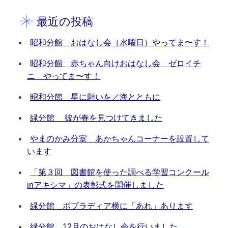
最近の投稿
昭和分館 おはなし会（水曜日）やってま〜す！
昭和分館 赤ちゃん向けおはなし会 ゼロイチ
ニ やってま〜す！
昭和分館 星に願いを／海とともに
緑分館 彼が春を見つけてきました
やまのかみ分室 あかちゃんコーナーを設置して
います
「第３回 図書館を使った調べる学習コンクール
inアキシマ」の表彰式を開催しました
緑分館 ポプラディア横に「あれ」あります
緑分館 12月のおはなし会を行いました