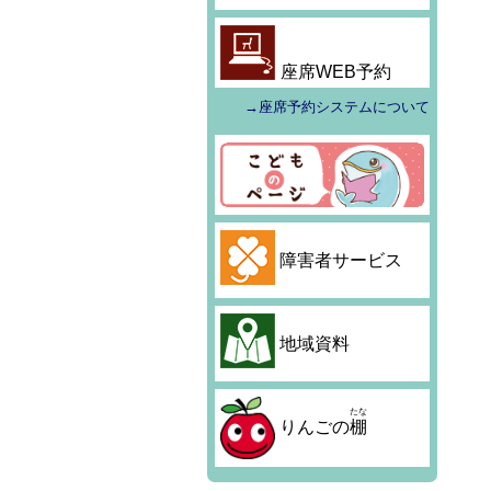
座席WEB予約
→座席予約システムについて
障害者サービス
地域資料
たな
りんごの
棚