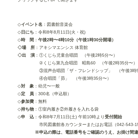
◇
イベント名
：図書館音楽会
◇
日にち
：令和8年8月11日(火・祝)
◇
時 間
：
午後2時〜4時10分（午後1時30分開場）
◇
場 所
：アキシマエンシス 体育館
◇出 演
：
①くじら児童合唱団 （午後2時5分〜）
②くじら第九合唱団 昭島60 （午後2時35分〜）
③混声合唱団「ザ・フレンドシップ」 （午後3時5
④合唱団「昴」 （午後3時35分〜）
◇
対 象
：幼児〜一般
◇
定 員
：
300名（申込順）
◇
参加費
：無料
◇
持ち物
：①室内履き②外履きを入れる袋
◇
申 込
：令和8年7月11日(土) 午前10時より
受付開始
市民図書館各カウンターまたはお電話（042-543-15
※申込の際は、電話番号をご確認のうえ、お掛け間