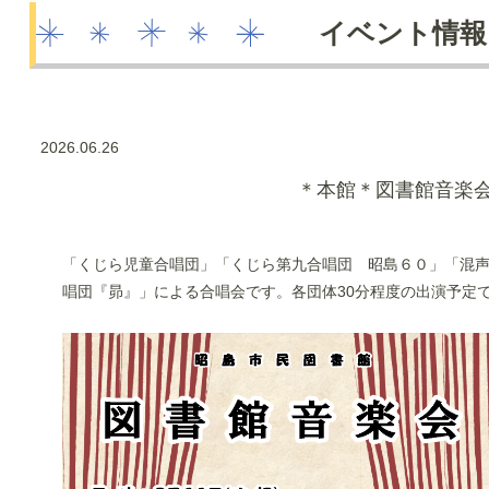
イベント情報
2026.06.26
＊本館＊図書館音楽
「くじら児童合唱団」「くじら第九合唱団 昭島６０」「混声
唱団『昴』」による合唱会です。各団体30分程度の出演予定