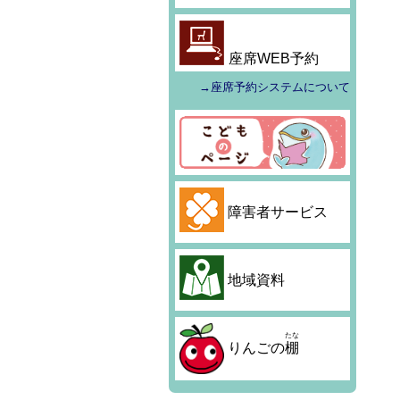
座席WEB予約
→座席予約システムについて
障害者サービス
地域資料
たな
りんごの
棚