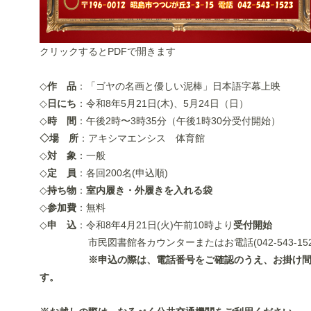
クリックするとPDFで開きます
◇
作 品
：「ゴヤの名画と優しい泥棒」日本語字幕上映
◇
日にち
：令和8年5月21日(木)、5月24日（日
◇
時 間
：午後2時〜3時35分（午後1時30分受付開始）
◇
場 所
：アキシマエンシス 体育館
◇
対 象
：一般
◇
定 員
：各回200名(申込順)
◇
持ち物
：
室内履き・外履きを入れる袋
◇
参加費
：無料
◇
申 込
：令和8年4月21日(火)午前10時より
受付開始
市民図書館各カウンターまたはお電話(042-543-152
※申込の際は、電話番号をご確認のうえ、お掛け
す。