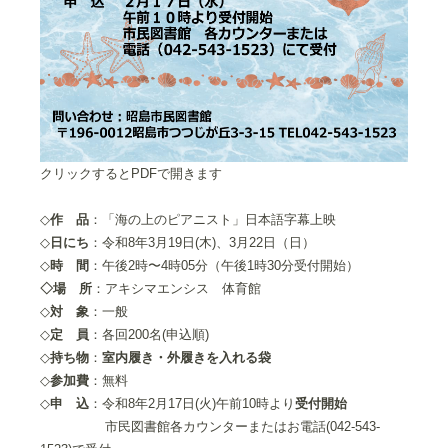
クリックするとPDFで開きます
◇
作 品
：「海の上のピアニスト」日本語字幕上映
◇
日にち
：令和8年3月19日(木)、3月22日（日）
◇
時 間
：午後2時〜4時05分（午後1時30分受付開始）
◇
場 所
：アキシマエンシス 体育館
◇
対 象
：一般
◇
定 員
：各回200名(申込順)
◇
持ち物
：
室内履き・外履きを入れる袋
◇
参加費
：無料
◇
申 込
：令和8年2月17日(火)午前10時より
受付開始
市民図書館各カウンターまたはお電話(042-543-